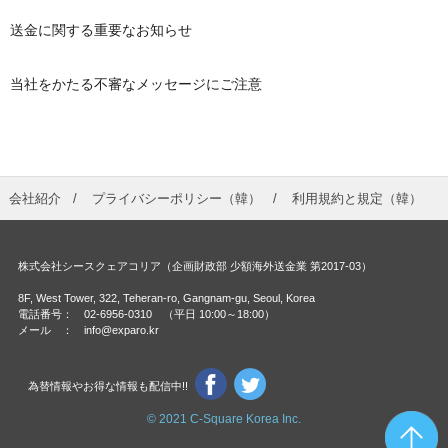
送金に関する重要なお知らせ
当社をかたる不審なメッセージにご注意
会社紹介
プライバシーポリシー（韓
）
利用規約と規定（韓
）
株式会社シースクェアコリア（企画財政部 少額海外送金業 第2017-03）
8F, West Tower, 322, Teheran-ro, Gangnam-gu, Seoul, Korea
電話番号： 02-6956-0310 （平日 10:00～18:00）
メール ： info@exparo.kr
為替情報やお得な情報も配信中!!
© 2021 C-Square Korea Inc.