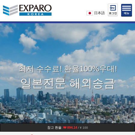
日本語
로그인
메뉴
최저 수수료! 환율100%우대!
일본전문 해외송금
참고 환율:
₩ 894.14
/ ¥ 100