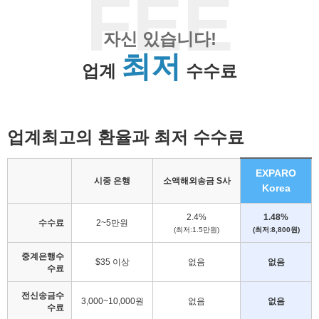
FEE
자신 있습니다!
최저
업계
수수료
업계최고의 환율과 최저 수수료
EXPARO
시중 은행
소액해외송금 S사
Korea
2.4%
1.48%
수수료
2~5만원
(최저:1.5만원)
(최저:8,800원)
중계은행수
$35 이상
없음
없음
수료
전신송금수
3,000~10,000원
없음
없음
수료